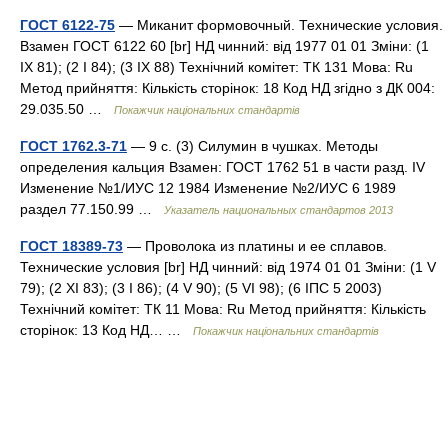
ГОСТ 6122-75
— Миканит формовочный. Технические условия.
Взамен ГОСТ 6122 60 [br] НД чинний: від 1977 01 01 Зміни: (1
IX 81); (2 I 84); (3 IX 88) Технічний комітет: ТК 131 Мова: Ru
Метод прийняття: Кількість сторінок: 18 Код НД згідно з ДК 004:
29.035.50 …
Покажчик національних стандартів
ГОСТ 1762.3-71
— 9 с. (3) Силумин в чушках. Методы
определения кальция Взамен: ГОСТ 1762 51 в части разд. IV
Изменение №1/ИУС 12 1984 Изменение №2/ИУС 6 1989
раздел 77.150.99 …
Указатель национальных стандартов 2013
ГОСТ 18389-73
— Проволока из платины и ее сплавов.
Технические условия [br] НД чинний: від 1974 01 01 Зміни: (1 V
79); (2 XI 83); (3 I 86); (4 V 90); (5 VI 98); (6 ІПС 5 2003)
Технічний комітет: ТК 11 Мова: Ru Метод прийняття: Кількість
сторінок: 13 Код НД… …
Покажчик національних стандартів